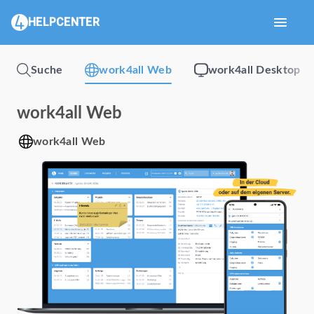
menu
HELPCENTER
Suche
work4all Web
work4all Desktop
work4all Web
work4all Web