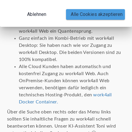
Leistungsumfang zugreifbar von allen Geräten
(Laptop, Tablet, Smartphone) sowie
Ablehnen
Alle Cookies akzeptieren
Betriebssystem (Windows, Max, iOS, Android,
Linux). Insbesondere in der mobilen Nutzung ist
work4all Web ein Quantensprung.
Ganz einfach im Kombi-Betrieb mit work4all
Desktop: Sie haben nach wie vor Zugang zu
work4all Desktop. Die beiden Versionen sind zu
100% kompatibel.
Alle Cloud Kunden haben automatisch und
kostenfrei Zugang zu work4all Web. Auch
OnPremise-Kunden können work4all Web
verwenden, benötigen dafür lediglich ein
technisches Hosting-Produkt, den
work4all
Docker Container.
Über die Suche oben rechts oder das Menu links
sollten Sie inhaltliche Fragen zu work4all schnell
beantworten können. Unser KI-Assistent Toni wird