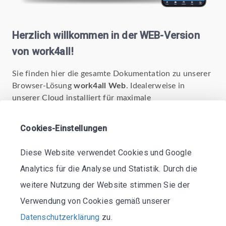
Herzlich willkommen in der WEB-Version
von work4all!
Sie finden hier die gesamte Dokumentation zu unserer
Browser-Lösung
work4all Web
. Idealerweise in
unserer Cloud installiert für maximale
Geschwindigkeit und mit minimalen technische
Hürden.
Cookies-Einstellungen
work4all Web ist eine komplette Neuentwicklung von
Diese Website verwendet Cookies und Google
work4all auf den technisch modernsten Standards. Die
Version wird mittelfristig die Nachfolgerversion von
Analytics für die Analyse und Statistik. Durch die
work4all Desktop und diese ersetzen. Ihre Vorteile mit
weitere Nutzung der Website stimmen Sie der
work4all Web:
Verwendung von Cookies gemäß unserer
Massiv verbesserte Software-Geschwindigkeit.
Datenschutzerklärung
zu.
Komplettversion work4all mit vollem