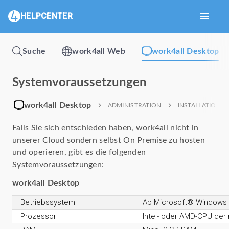
menu
HELPCENTER
Suche
work4all Web
work4all Desktop
Systemvoraussetzungen
work4all Desktop
chevron_right
chevron_right
ADMINISTRATION
INSTALLATION/
Falls Sie sich entschieden haben, work4all nicht in
unserer Cloud sondern selbst On Premise zu hosten
und operieren, gibt es die folgenden
Systemvoraussetzungen:
work4all Desktop
Betriebssystem
Ab Microsoft® Windows 1
Prozessor
Intel- oder AMD-CPU der