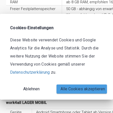
RAM
ab 8 GB RAM, empfohlen 1
Freier Festplattenspeicher
50 GB - abhängig von erwa
Wir empfehlen, dasa HD-Sub
Datenfragmentierung zur Fo
Datenbanksystem
Cookies-Einstellungen
ab Microsoft® SQL-Server
Servereinstellung (Tipps)
• Stellen Sie die Energieop
Diese Website verwendet Cookies und Google
• Aktivieren Sie das Protok
Analytics für die Analyse und Statistik. Durch die
weitere Nutzung der Website stimmen Sie der
Zusatzmodul Exchange Konnektor
Verwendung von Cookies gemäß unserer
Exchange Server
Ab Microsoft® Exchange Serve
Datenschutzerklärung
zu.
Version
EWS
Sonstiges
Um mobile Endgeräte (iPhone, 
Einschränkungen
Es muss möglich sein, die Berec
Ablehnen
Alle Cookies akzeptieren
work4all LAGER MOBIL
Geräte
Android Smartphone oder Tablet ab Version 8