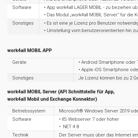
Software
• App work4all LAGER MOBIL - zu beziehen üb
• Das Modul „work4all MOBIL Server“ für di
Sonstiges
• Es ist eine je Lizenz pro Benutzer notwend
• Umstellung vom benutzerorientierten hin z
work4all MOBIL APP
Geräte
• Android Smartphone oder T
• Apple iOS Smartphone oder
Sonstiges
Je Lizenz können bis zu 2 
work4all MOBIL Server (API Schnittstelle für App,
work4all Mobil und Exchange Konnektor)
Betriebssystem
Microsoft® Windows Server 2019 ode
Software
• IIS Webserver 7 oder höher
• .NET 4.8
Technik
Der Server muss über das Internet er