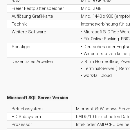
RAM
Mind. 8 GB RAM
Freier Festplattenspeicher
Mind. 2 GB
Auflösung Grafikkarte
Mind. 1440 x 900 (empfoh
Technik
Internetverbindung für 
Weitere Software
• Microsoft® Office Word
• Für Online-Banking: EB
Sonstiges
• Deutsches oder Engli
• Wir unterstützen keine
Dezentrales Arbeiten
z.B. im Homeoffice, Zwei
• Terminal-Server (=Rem
• work4all Cloud
Microsoft SQL Server Version
Betriebssystem
Microsoft® Windows Server 
HD-Subsystem
RAID5/10 für schnellen Date
Prozessor
Intel- oder AMD-CPU der n